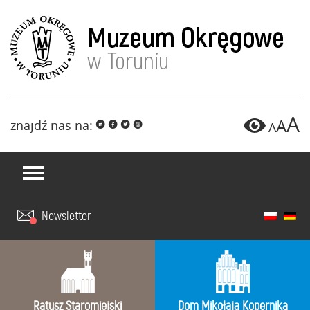
A
A
znajdź nas na:
i
f
l
x
A
Newsletter
Ratusz Staromiejski
Dom Mikołaja Kopernika