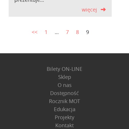
więcej
<<
1
…
7
8
9
Bilety ON-LINE
Sklep
O nas
Dostępność
Rocznik MOT
Edukacja
Projekty
Kontakt