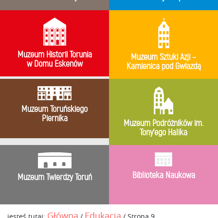
Muzeum Historii Torunia
Muzeum Sztuki Azji –
w Domu Eskenów
Kamienica pod Gwiazdą
Muzeum Toruńskiego
Piernika
Muzeum Podróżników im.
Tony’ego Halika
Biblioteka Naukowa
Muzeum Twierdzy Toruń
Główna
Edukacja
jesteś tutaj:
/
/
Strona 9