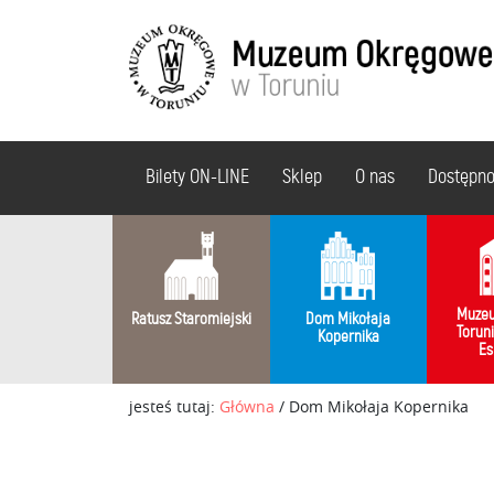
Bilety ON-LINE
Sklep
O nas
Dostępn
Muzeu
Ratusz Staromiejski
Dom Mikołaja
Torun
Kopernika
Es
jesteś tutaj:
Główna
/
Dom Mikołaja Kopernika