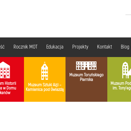
ość
Rocznik MOT
Edukacja
Projekty
Kontakt
Blog
Muzeum Toruńskiego
Piernika
m Historii
Muzeum Pod
Muzeum Sztuki Azji –
ia w Domu
im. Tony’eg
Kamienica pod Gwiazdą
kenów