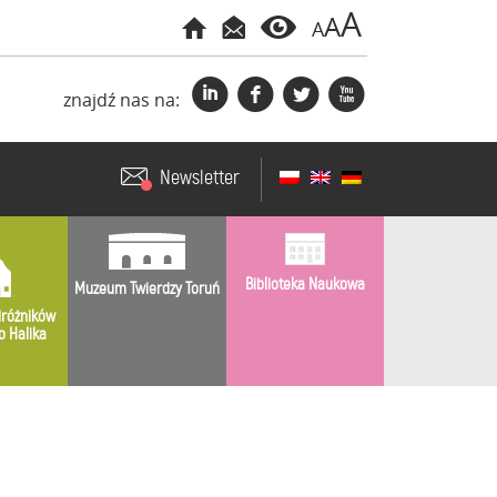
A
A
A
i
f
l
x
znajdź nas na:
Newsletter
Biblioteka Naukowa
Muzeum Twierdzy Toruń
różników
o Halika