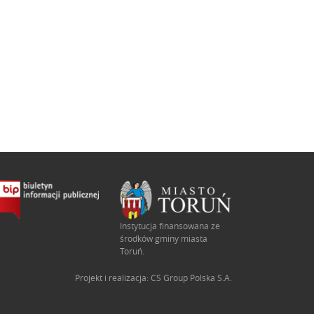
Instytucja finansowana ze
środków gminy miasta
Toruń.
Projekt i realizacja:
CS Group Polska S.A.