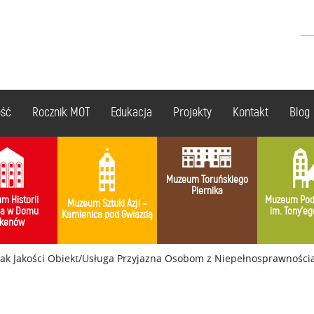
ość
Rocznik MOT
Edukacja
Projekty
Kontakt
Blog
Muzeum Toruńskiego
Piernika
m Historii
Muzeum Pod
Muzeum Sztuki Azji –
ia w Domu
im. Tony’eg
Kamienica pod Gwiazdą
kenów
Znak Jakości Obiekt/Usługa Przyjazna Osobom z Niepełnosprawnoś