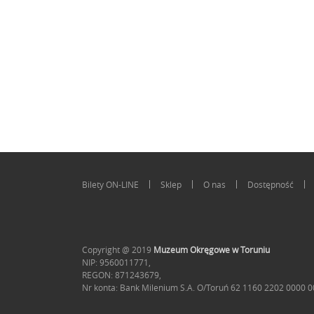
Bilety ON-LINE
Sklep
O nas
Dostępność
Copyright @ 2019
Muzeum Okręgowe w Toruniu
NIP: 9560011771,
REGON: 871243679,
Nr konta: Bank Milenium S.A. O/Toruń 62 1160 2202 0000 