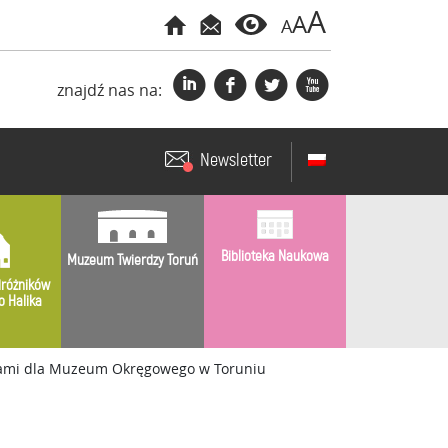
A
A
A
i
f
l
x
znajdź nas na:
Newsletter
Biblioteka Naukowa
Muzeum Twierdzy Toruń
różników
o Halika
ciami dla Muzeum Okręgowego w Toruniu