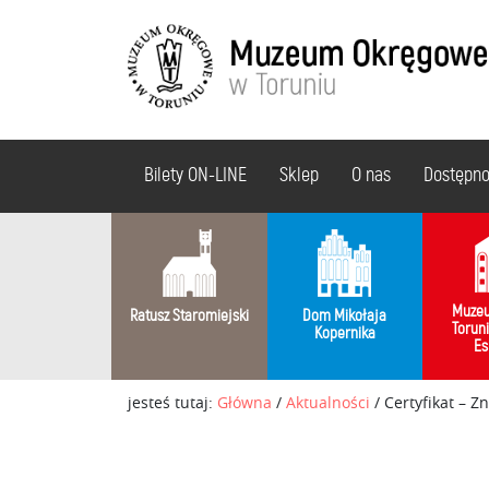
Bilety ON-LINE
Sklep
O nas
Dostępn
Muzeu
Ratusz Staromiejski
Dom Mikołaja
Torun
Kopernika
Es
jesteś tutaj:
Główna
/
Aktualności
/
Certyfikat – 