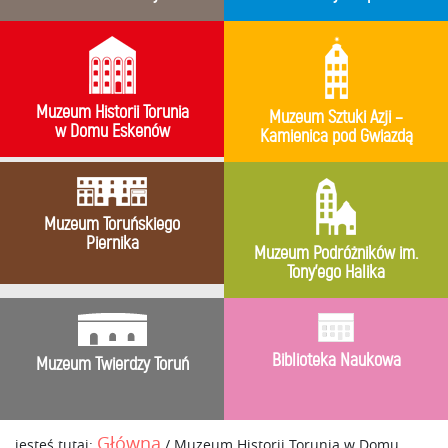
Muzeum Historii Torunia
Muzeum Sztuki Azji –
w Domu Eskenów
Kamienica pod Gwiazdą
Muzeum Toruńskiego
Piernika
Muzeum Podróżników im.
Tony’ego Halika
Biblioteka Naukowa
Muzeum Twierdzy Toruń
Główna
jesteś tutaj:
/
Muzeum Historii Torunia w Domu