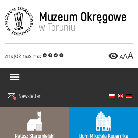
A
A
znajdź nas na:
i
f
l
x
A
Newsletter
Ratusz Staromiejski
Dom Mikołaja Kopernika