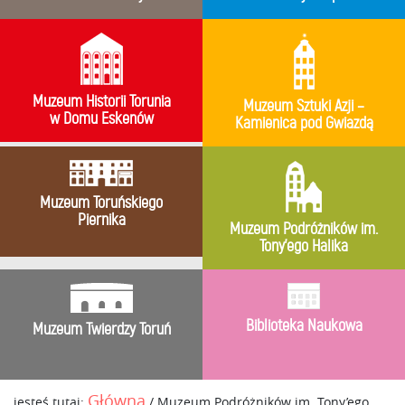
Muzeum Historii Torunia
Muzeum Sztuki Azji –
w Domu Eskenów
Kamienica pod Gwiazdą
Muzeum Toruńskiego
Piernika
Muzeum Podróżników im.
Tony’ego Halika
Biblioteka Naukowa
Muzeum Twierdzy Toruń
Główna
jesteś tutaj:
/
Muzeum Podróżników im. Tony’ego