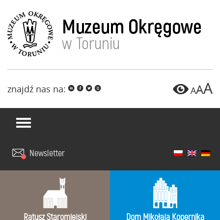
A
A
znajdź nas na:
i
f
l
x
A
Newsletter
Ratusz Staromiejski
Dom Mikołaja Kopernika