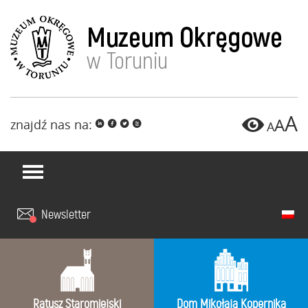
A
A
znajdź nas na:
i
f
l
x
A
Newsletter
Ratusz Staromiejski
Dom Mikołaja Kopernika