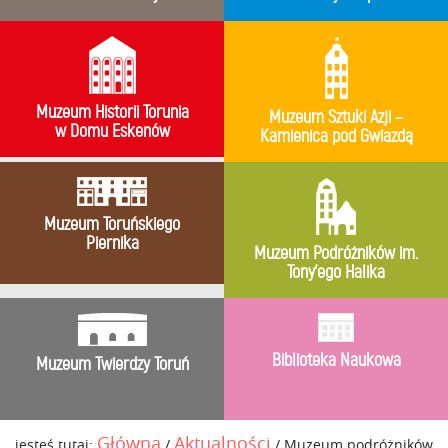
Muzeum Historii Torunia
Muzeum Sztuki Azji –
w Domu Eskenów
Kamienica pod Gwiazdą
Muzeum Toruńskiego
Piernika
Muzeum Podróżników im.
Tony’ego Halika
Biblioteka Naukowa
Muzeum Twierdzy Toruń
Główna
Aktualności
jesteś tutaj:
/
/
Muzeum podróżników