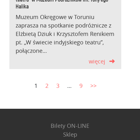
Halika
Muzeum Okręgowe w Toruniu
zaprasza na spotkanie podróżnicze z
Elżbietą Dziuk i Krzysztofem Renikiem
pt. „W świecie indyjskiego teatru”,
połączone…
więcej
1
2
3
…
9
>>
Bilety ON-LINE
Sklep