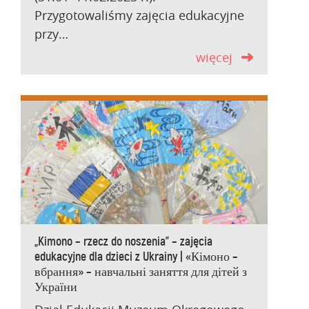
Przygotowaliśmy zajęcia edukacyjne
przy…
więcej
„Kimono – rzecz do noszenia” – zajęcia
edukacyjne dla dzieci z Ukrainy | «Кімоно –
вбрання» – навчальні заняття для дітей з
України