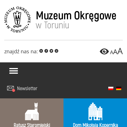
A
A
znajdź nas na:
i
f
l
x
A
Newsletter
Ratusz Staromiejski
Dom Mikołaja Kopernika