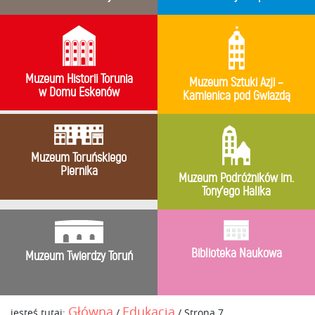
Muzeum Historii Torunia
Muzeum Sztuki Azji –
w Domu Eskenów
Kamienica pod Gwiazdą
Muzeum Toruńskiego
Piernika
Muzeum Podróżników im.
Tony’ego Halika
Biblioteka Naukowa
Muzeum Twierdzy Toruń
Główna
Edukacja
jesteś tutaj:
/
/
Strona 7