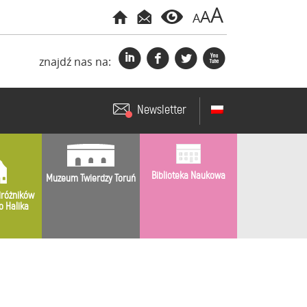
A
A
A
i
f
l
x
znajdź nas na:
Newsletter
Biblioteka Naukowa
Muzeum Twierdzy Toruń
różników
o Halika