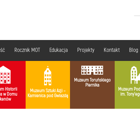
ość
Rocznik MOT
Edukacja
Projekty
Kontakt
Blog
Muzeum Toruńskiego
Piernika
m Historii
Muzeum Pod
Muzeum Sztuki Azji –
ia w Domu
im. Tony’eg
Kamienica pod Gwiazdą
kenów