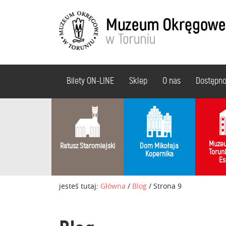
Bilety ON-LINE
Sklep
O nas
Dostępn
Muzeu
Ratusz Staromiejski
Dom Mikołaja
Torun
Kopernika
Es
jesteś tutaj:
Główna
/
Blog
/
Strona 9