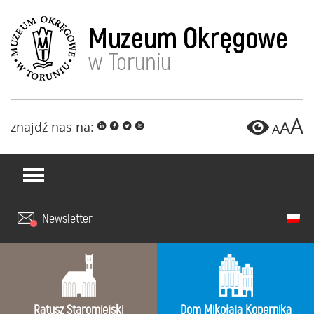
A
A
znajdź nas na:
i
f
l
x
A
Newsletter
Ratusz Staromiejski
Dom Mikołaja Kopernika