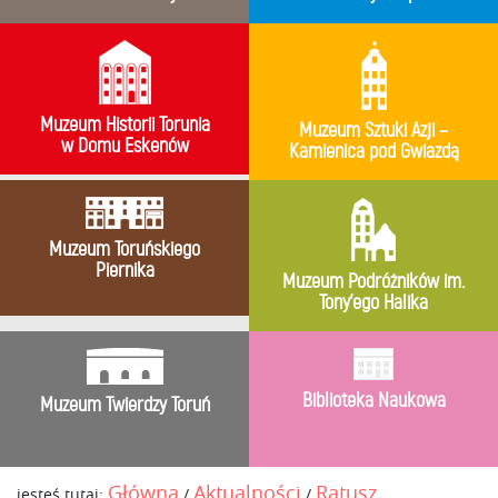
Muzeum Historii Torunia
Muzeum Sztuki Azji –
w Domu Eskenów
Kamienica pod Gwiazdą
Muzeum Toruńskiego
Piernika
Muzeum Podróżników im.
Tony’ego Halika
Biblioteka Naukowa
Muzeum Twierdzy Toruń
Główna
Aktualności
Ratusz
jesteś tutaj:
/
/