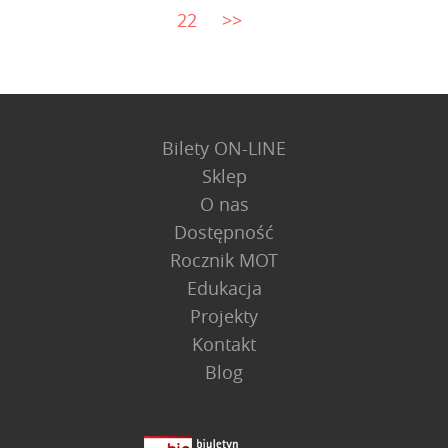
22
>>
Bilety ON-LINE
Sklep
O nas
Dostępność
Rocznik MOT
Edukacja
Projekty
Kontakt
Blog