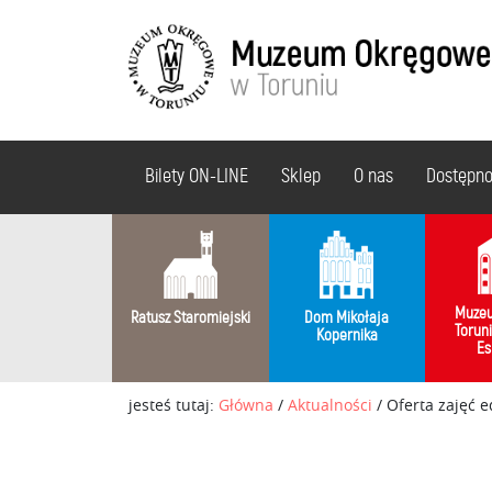
Bilety ON-LINE
Sklep
O nas
Dostępn
Muzeu
Ratusz Staromiejski
Dom Mikołaja
Torun
Kopernika
Es
jesteś tutaj:
Główna
/
Aktualności
/
Oferta zajęć 