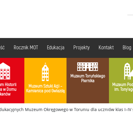
ość
Rocznik MOT
Edukacja
Projekty
Kontakt
Blog
Muzeum Toruńskiego
Piernika
m Historii
Muzeum Pod
Muzeum Sztuki Azji –
ia w Domu
im. Tony’eg
Kamienica pod Gwiazdą
kenów
edukacyjnych Muzeum Okręgowego w Toruniu dla uczniów klas I–IV