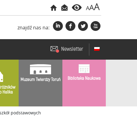
A
A
A
i
f
l
x
znajdź nas na:
Newsletter
Biblioteka Naukowa
Muzeum Twierdzy Toruń
różników
o Halika
 szkół podstawowych