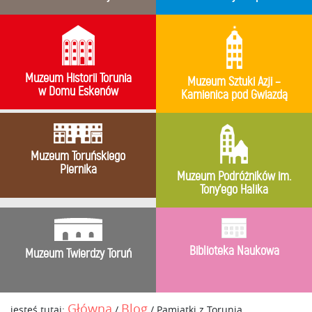
Muzeum Historii Torunia
Muzeum Sztuki Azji –
w Domu Eskenów
Kamienica pod Gwiazdą
Muzeum Toruńskiego
Piernika
Muzeum Podróżników im.
Tony’ego Halika
Biblioteka Naukowa
Muzeum Twierdzy Toruń
Główna
Blog
jesteś tutaj:
/
/
Pamiątki z Torunia