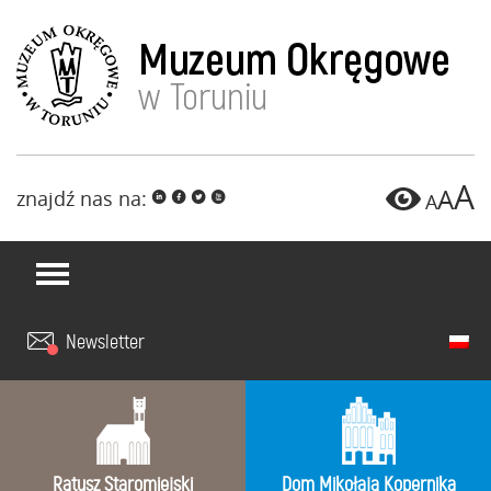
A
A
znajdź nas na:
i
f
l
x
A
Newsletter
Ratusz Staromiejski
Dom Mikołaja Kopernika