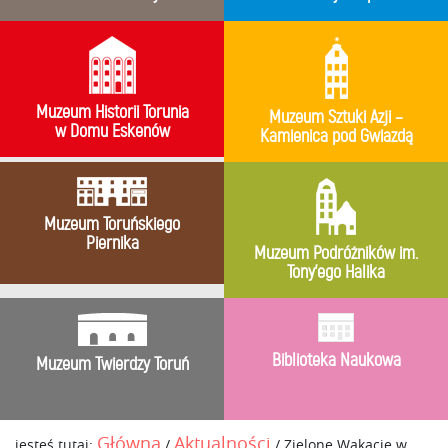
Muzeum Historii Torunia
Muzeum Sztuki Azji –
w Domu Eskenów
Kamienica pod Gwiazdą
Muzeum Toruńskiego
Piernika
Muzeum Podróżników im.
Tony’ego Halika
Biblioteka Naukowa
Muzeum Twierdzy Toruń
Główna
Aktualności
jesteś tutaj:
/
/
Zielone Wakacje w