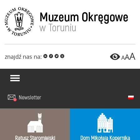
A
A
znajdź nas na:
i
f
l
x
A
Newsletter
Ratusz Staromiejski
Dom Mikołaja Kopernika