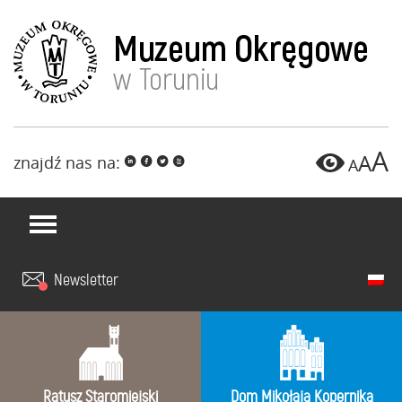
A
A
znajdź nas na:
i
f
l
x
A
Newsletter
Ratusz Staromiejski
Dom Mikołaja Kopernika