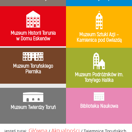
Muzeum Historii Torunia
Muzeum Sztuki Azji –
w Domu Eskenów
Kamienica pod Gwiazdą
Muzeum Toruńskiego
Piernika
Muzeum Podróżników im.
Tony’ego Halika
Biblioteka Naukowa
Muzeum Twierdzy Toruń
Główna
Aktualności
jesteś tutaj:
/
/
Tajemnice Toruńskich