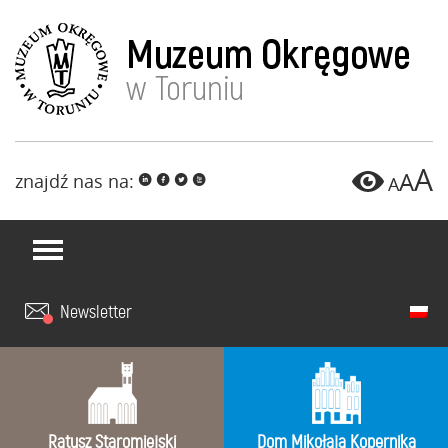
A
A
znajdź nas na:
i
f
l
x
A
Newsletter
Ratusz Staromiejski
Dom Mikołaja Kopernika