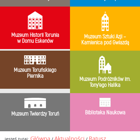
Muzeum Historii Torunia
Muzeum Sztuki Azji –
w Domu Eskenów
Kamienica pod Gwiazdą
Muzeum Toruńskiego
Piernika
Muzeum Podróżników im.
Tony’ego Halika
Biblioteka Naukowa
Muzeum Twierdzy Toruń
Główna
Aktualności
Ratusz
jesteś tutaj:
/
/