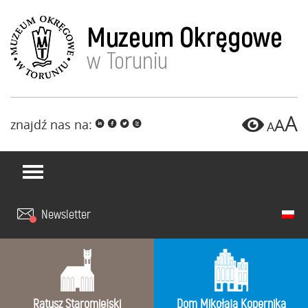
A
A
znajdź nas na:
i
f
l
x
A
Newsletter
Ratusz Staromiejski
Dom Mikołaja Kopernika