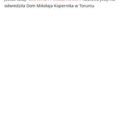
odwiedziła Dom Mikołaja Kopernika w Toruniu
Radiowa Jedynka
odwiedziła Dom
Mikołaja Kopernika w
Toruniu