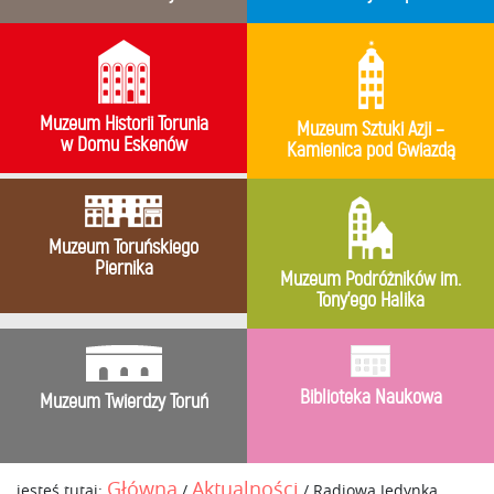
Muzeum Historii Torunia
Muzeum Sztuki Azji –
w Domu Eskenów
Kamienica pod Gwiazdą
Muzeum Toruńskiego
Piernika
Muzeum Podróżników im.
Tony’ego Halika
Biblioteka Naukowa
Muzeum Twierdzy Toruń
Główna
Aktualności
jesteś tutaj:
/
/
Radiowa Jedynka