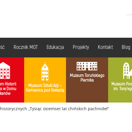
ość
Rocznik MOT
Edukacja
Projekty
Kontakt
Blog
Muzeum Toruńskiego
Piernika
m Historii
Muzeum Pod
Muzeum Sztuki Azji –
ia w Domu
im. Tony’eg
Kamienica pod Gwiazdą
kenów
istorycznych „Tysiąc osiemset lat chińskich pachnideł”