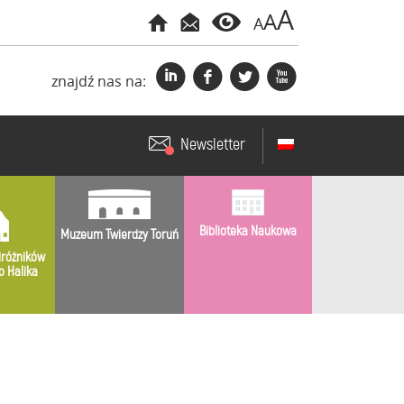
A
A
A
i
f
l
x
znajdź nas na:
Newsletter
Biblioteka Naukowa
Muzeum Twierdzy Toruń
różników
o Halika