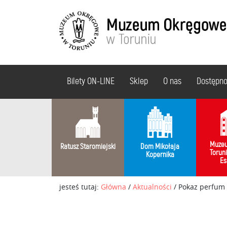
Bilety ON-LINE
Sklep
O nas
Dostępn
Muzeu
Ratusz Staromiejski
Dom Mikołaja
Torun
Kopernika
Es
jesteś tutaj:
Główna
/
Aktualności
/
Pokaz perfum h