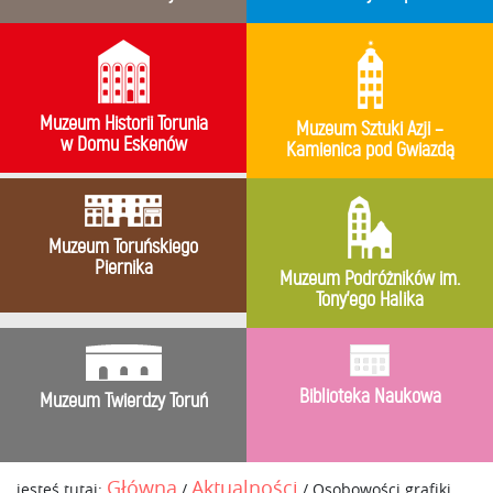
Muzeum Historii Torunia
Muzeum Sztuki Azji –
w Domu Eskenów
Kamienica pod Gwiazdą
Muzeum Toruńskiego
Piernika
Muzeum Podróżników im.
Tony’ego Halika
Biblioteka Naukowa
Muzeum Twierdzy Toruń
Główna
Aktualności
jesteś tutaj:
/
/
Osobowości grafiki