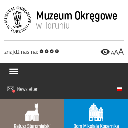
A
A
znajdź nas na:
i
f
l
x
A
Newsletter
Ratusz Staromiejski
Dom Mikołaja Kopernika