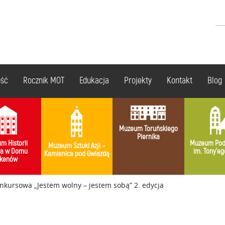
ość
Rocznik MOT
Edukacja
Projekty
Kontakt
Blog
Muzeum Toruńskiego
Piernika
m Historii
Muzeum Pod
Muzeum Sztuki Azji –
ia w Domu
im. Tony’eg
Kamienica pod Gwiazdą
kenów
kursowa „Jestem wolny – jestem sobą” 2. edycja