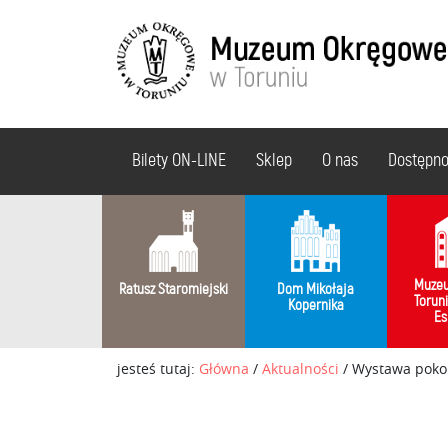
Bilety ON-LINE
Sklep
O nas
Dostępn
Muzeu
Ratusz Staromiejski
Dom Mikołaja
Torun
Kopernika
Es
jesteś tutaj:
Główna
/
Aktualności
/
Wystawa pokon