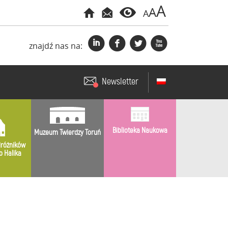
A
A
A
i
f
l
x
znajdź nas na:
Newsletter
Biblioteka Naukowa
Muzeum Twierdzy Toruń
różników
o Halika