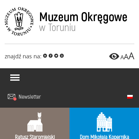
A
A
znajdź nas na:
i
f
l
x
A
Newsletter
Ratusz Staromiejski
Dom Mikołaja Kopernika