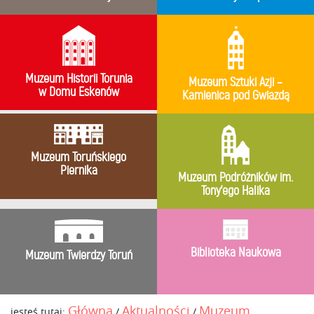
Muzeum Historii Torunia
Muzeum Sztuki Azji –
w Domu Eskenów
Kamienica pod Gwiazdą
Muzeum Toruńskiego
Piernika
Muzeum Podróżników im.
Tony’ego Halika
Biblioteka Naukowa
Muzeum Twierdzy Toruń
Główna
Aktualności
Muzeum
jesteś tutaj:
/
/