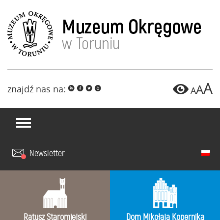
A
A
znajdź nas na:
i
f
l
x
A
Newsletter
Ratusz Staromiejski
Dom Mikołaja Kopernika