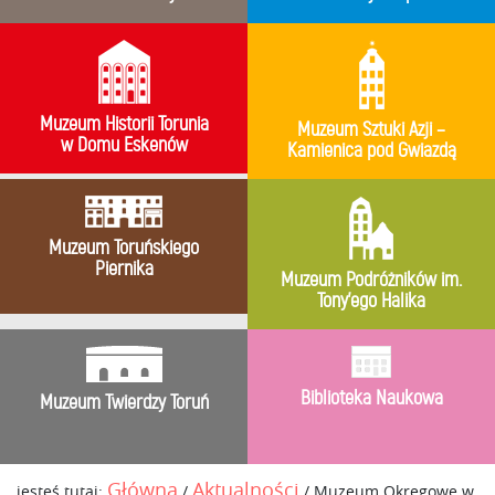
Muzeum Historii Torunia
Muzeum Sztuki Azji –
w Domu Eskenów
Kamienica pod Gwiazdą
Muzeum Toruńskiego
Piernika
Muzeum Podróżników im.
Tony’ego Halika
Biblioteka Naukowa
Muzeum Twierdzy Toruń
Główna
Aktualności
jesteś tutaj:
/
/
Muzeum Okręgowe w