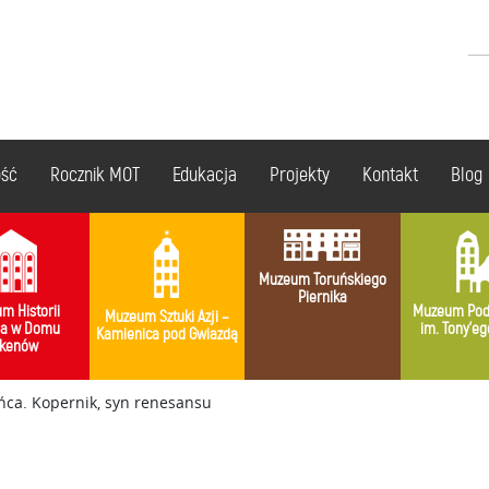
ość
Rocznik MOT
Edukacja
Projekty
Kontakt
Blog
Muzeum Toruńskiego
Piernika
m Historii
Muzeum Pod
Muzeum Sztuki Azji –
ia w Domu
im. Tony’eg
Kamienica pod Gwiazdą
kenów
ńca. Kopernik, syn renesansu