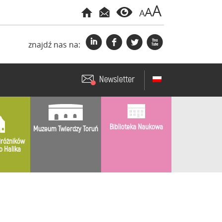
A
A
A
i
f
l
x
znajdź nas na:
Newsletter
Biblioteka Naukowa
Muzeum Twierdzy Toruń
różników
o Halika