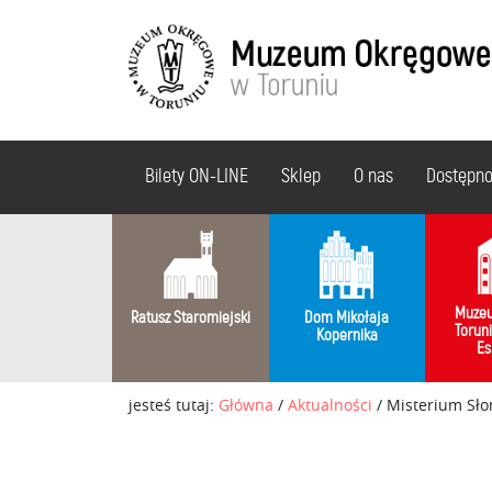
Bilety ON-LINE
Sklep
O nas
Dostępn
Muzeu
Ratusz Staromiejski
Dom Mikołaja
Torun
Kopernika
Es
jesteś tutaj:
Główna
/
Aktualności
/
Misterium Sło