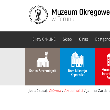
Bilety ON-LINE
Sklep
O nas
Dostępn
Muzeu
Ratusz Staromiejski
Dom Mikołaja
Torun
Kopernika
Es
jesteś tutaj:
Główna
/
Aktualności
/
Janina Gardzi