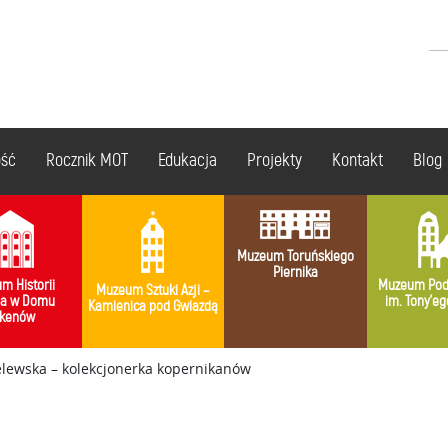
ość
Rocznik MOT
Edukacja
Projekty
Kontakt
Blog
Muzeum Toruńskiego
Piernika
m Historii
Muzeum Pod
Muzeum Sztuki Azji –
ia w Domu
im. Tony’eg
Kamienica pod Gwiazdą
kenów
elewska – kolekcjonerka kopernikanów