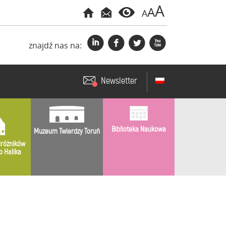
A
A
A
i
f
l
x
znajdź nas na:
Newsletter
Biblioteka Naukowa
Muzeum Twierdzy Toruń
różników
o Halika