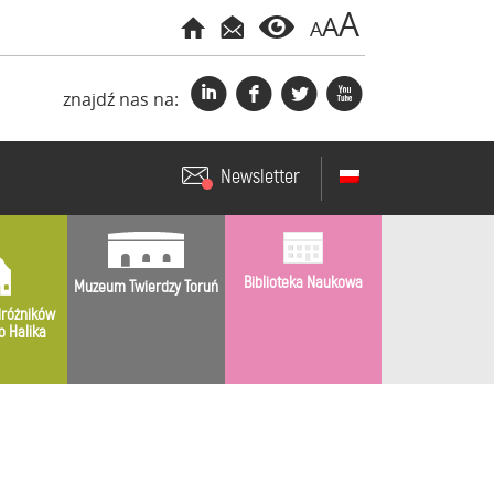
A
A
A
i
f
l
x
znajdź nas na:
Newsletter
Biblioteka Naukowa
Muzeum Twierdzy Toruń
różników
o Halika