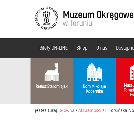
Bilety ON-LINE
Sklep
O nas
Dostępn
Muzeu
Ratusz Staromiejski
Dom Mikołaja
Torun
Kopernika
Es
jesteś tutaj:
Główna
/
Aktualności
/
II Toruńska N