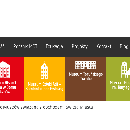
ość
Rocznik MOT
Edukacja
Projekty
Kontakt
Blog
Muzeum Toruńskiego
Piernika
m Historii
Muzeum Pod
Muzeum Sztuki Azji –
ia w Domu
im. Tony’eg
Kamienica pod Gwiazdą
kenów
oc Muzeów związaną z obchodami Święta Miasta