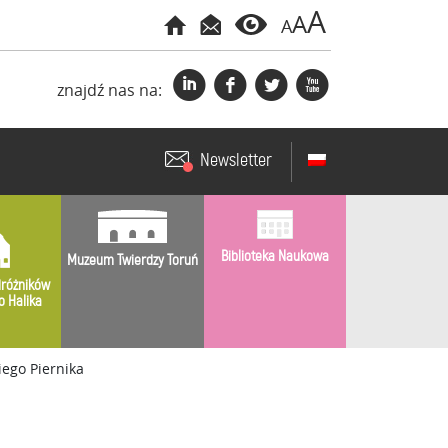
A
A
A
i
f
l
x
znajdź nas na:
Newsletter
Biblioteka Naukowa
Muzeum Twierdzy Toruń
różników
o Halika
ego Piernika