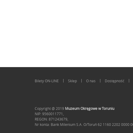
Bilety ON-LINE
Sklep
O nas
Dostępność
Copyright @ 2019
Muzeum Okręgowe w Toruniu
NIP: 9560011771,
REGON: 871243679,
Nr konta: Bank Milenium S.A. O/Toruń 62 1160 2202 0000 