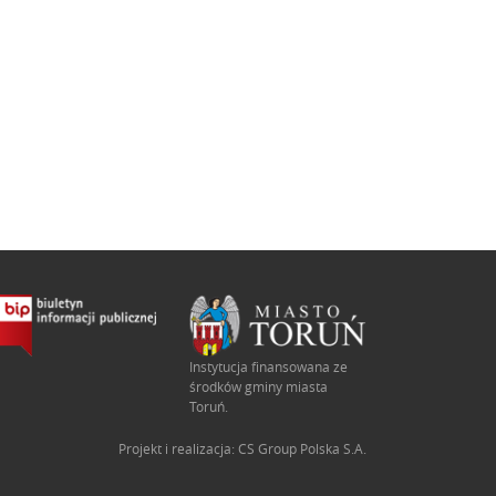
Instytucja finansowana ze
środków gminy miasta
Toruń.
Projekt i realizacja:
CS Group Polska S.A.