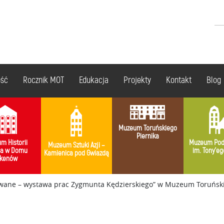
ość
Rocznik MOT
Edukacja
Projekty
Kontakt
Blog
Muzeum Toruńskiego
Piernika
m Historii
Muzeum Pod
Muzeum Sztuki Azji –
ia w Domu
im. Tony’eg
Kamienica pod Gwiazdą
kenów
wane – wystawa prac Zygmunta Kędzierskiego” w Muzeum Toruński