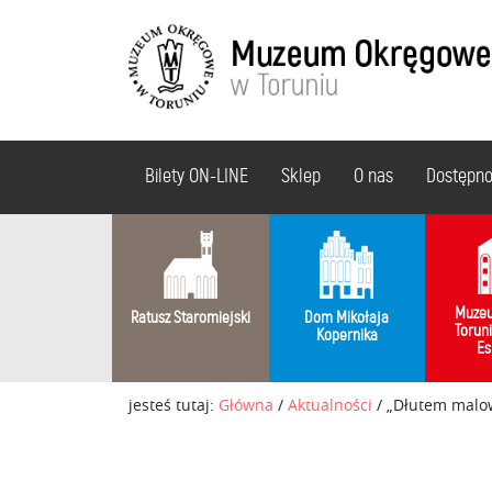
Bilety ON-LINE
Sklep
O nas
Dostępn
Muzeu
Ratusz Staromiejski
Dom Mikołaja
Torun
Kopernika
Es
jesteś tutaj:
Główna
/
Aktualności
/
„Dłutem malo