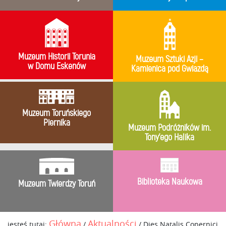
Muzeum Historii Torunia
Muzeum Sztuki Azji –
w Domu Eskenów
Kamienica pod Gwiazdą
Muzeum Toruńskiego
Piernika
Muzeum Podróżników im.
Tony’ego Halika
Biblioteka Naukowa
Muzeum Twierdzy Toruń
Główna
Aktualności
jesteś tutaj:
/
/
Dies Natalis Copernici