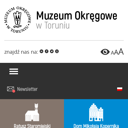
A
A
znajdź nas na:
i
f
l
x
A
Newsletter
Ratusz Staromiejski
Dom Mikołaja Kopernika