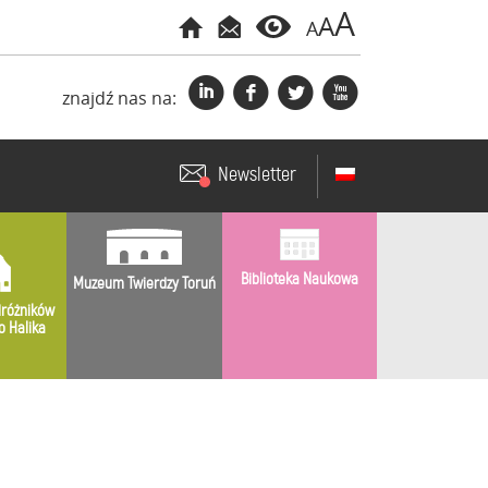
A
A
A
i
f
l
x
znajdź nas na:
Newsletter
Biblioteka Naukowa
Muzeum Twierdzy Toruń
różników
o Halika