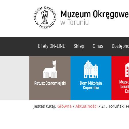
Bilety ON-LINE
Sklep
O nas
Dostępn
Muzeu
Ratusz Staromiejski
Dom Mikołaja
Torun
Kopernika
Es
jesteś tutaj:
Główna
/
Aktualności
/
21. Toruński F