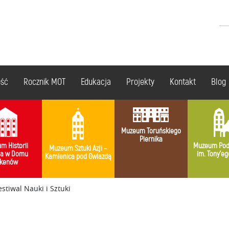
ość
Rocznik MOT
Edukacja
Projekty
Kontakt
Blog
Muzeum Toruńskiego
Piernika
m Historii
Muzeum Pod
Muzeum Sztuki Azji –
ia w Domu
im. Tony’eg
Kamienica pod Gwiazdą
kenów
estiwal Nauki i Sztuki