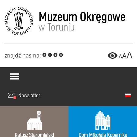
A
A
znajdź nas na:
i
f
l
x
A
Newsletter
Ratusz Staromiejski
Dom Mikołaja Kopernika