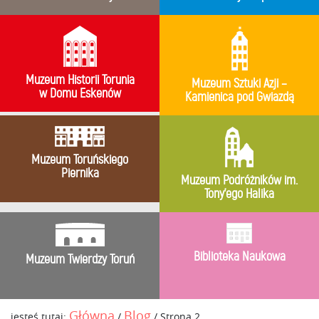
Muzeum Historii Torunia
Muzeum Sztuki Azji –
w Domu Eskenów
Kamienica pod Gwiazdą
Muzeum Toruńskiego
Piernika
Muzeum Podróżników im.
Tony’ego Halika
Biblioteka Naukowa
Muzeum Twierdzy Toruń
Główna
Blog
jesteś tutaj:
/
/
Strona 2