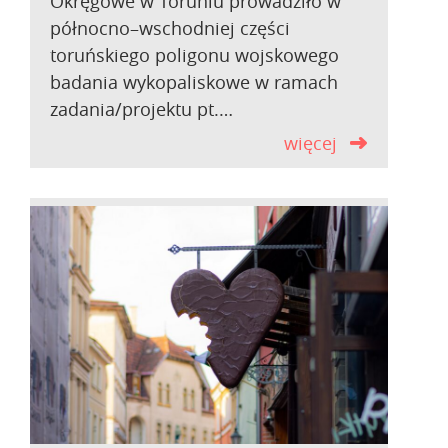
Okręgowe w Toruniu prowadziło w
północno–wschodniej części
toruńskiego poligonu wojskowego
badania wykopaliskowe w ramach
zadania/projektu pt.…
więcej