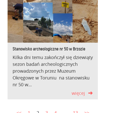
Stanowisko archeologiczne nr 50 w Brzozie
Kilka dni temu zakończył się dziewiąty
sezon badań archeologicznych
prowadzonych przez Muzeum
Okręgowe w Toruniu na stanowisku
nr 50 w…
więcej
<<
1
2
3
4
…
13
>>